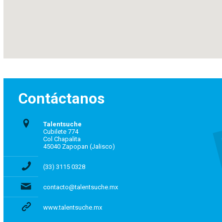
Contáctanos
Talentsuche
Cubilete 774
Col Chapalita
45040 Zapopan (Jalisco)
(33) 3115 0328
contacto@talentsuche.mx
www.talentsuche.mx